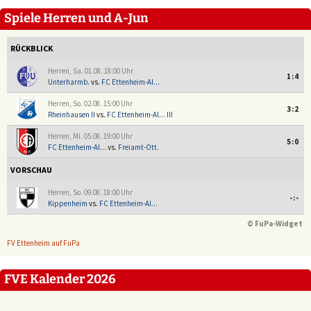
Spiele Herren und A-Jun
RÜCKBLICK
Herren, Sa. 01.08. 18:00 Uhr
1:4
Unterharmb.
vs.
FC Ettenheim-Al...
Herren, So. 02.08. 15:00 Uhr
3:2
Rheinhausen II
vs.
FC Ettenheim-Al... III
Herren, Mi. 05.08. 19:00 Uhr
5:0
FC Ettenheim-Al...
vs.
Freiamt-Ott.
VORSCHAU
Herren, So. 09.08. 18:00 Uhr
-:-
Kippenheim
vs.
FC Ettenheim-Al...
© FuPa-Widget
FV Ettenheim auf FuPa
FVE Kalender 2026