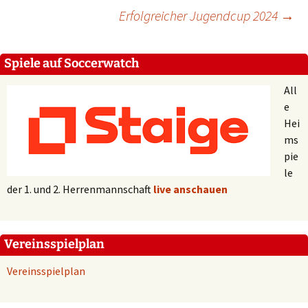
Erfolgreicher Jugendcup 2024
→
Spiele auf Soccerwatch
All
e
Hei
ms
pie
le
der 1. und 2. Herrenmannschaft
live anschauen
Vereinsspielplan
Vereinsspielplan