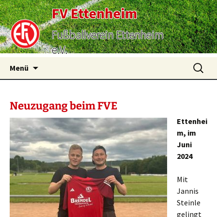
FV Ettenheim
Fußballverein Ettenheim
e.V.
Zum
Suchen
Menü
Inhalt
nach:
springen
Neuzugang beim FVE
Ettenhei
m, im
Juni
2024
Mit
Jannis
Steinle
gelingt