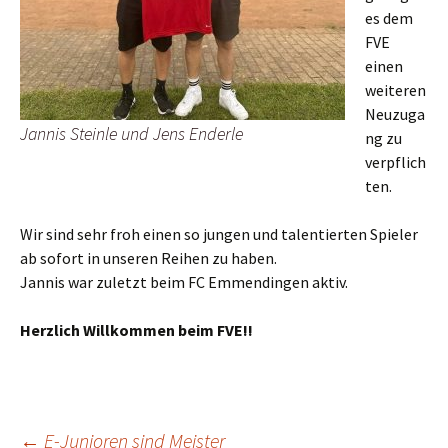
es dem
FVE
einen
weiteren
Neuzuga
Jannis Steinle und Jens Enderle
ng zu
verpflich
ten.
Wir sind sehr froh einen so jungen und talentierten Spieler
ab sofort in unseren Reihen zu haben.
Jannis war zuletzt beim FC Emmendingen aktiv.
Herzlich Willkommen beim FVE!!
Beitragsnavigation
←
E-Junioren sind Meister