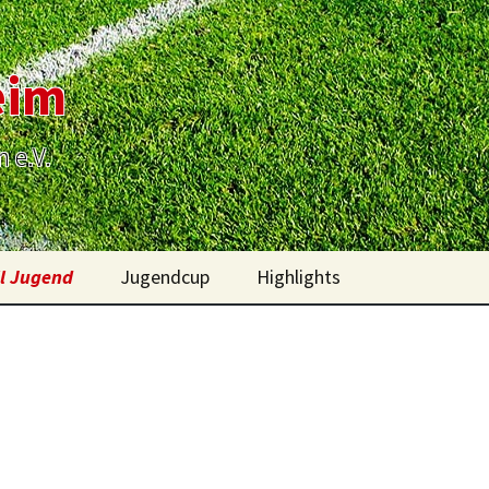
eim
m e.V.
l Jugend
Jugendcup
Highlights
ein
Rückblick Jugendcup
Bilder 2022-2014
2026
oren
Bilder 2013-2011
Rückblick 2025
oren
Bilder 2010-2007
Rückblick 2024
oren
Bilder 1986-1933