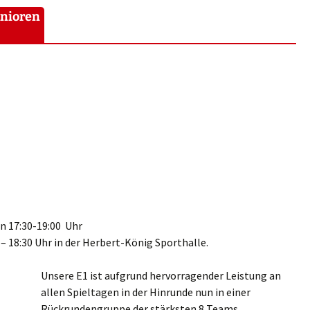
Rückblick 2023
unioren
oren
Rückblick 2022
oren
GeoCup 2020
oren
Rückblick 2019
is und Minis
Rueckblick 2018
Rueckblick 2017
Rückblick 2016
n 17:30-19:00 Uhr
 18:30 Uhr in der Herbert-König Sporthalle.
Rückblick 2008-2015
Unsere E1 ist aufgrund hervorragender Leistung an
allen Spieltagen in der Hinrunde nun in einer
Rückrundengruppe der stärksten 8 Teams.