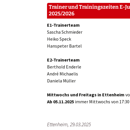
Schiedsrichter
Trainer und Trainingszeiten E-J
D-Juni
2025/2026
Clubheim
E1-Trainerteam
E-Juni
Förderverein
Sascha Schmieder
Heiko Speck
F-Juni
Damengymnastik
Hanspeter Bartel
Bambin
Sponsoren
E2-Trainerteam
Berthold Enderle
Kontakt und
André Michaelis
Impressum
Daniela Müller
Mittwochs und Freitags in Ettenheim
vo
Ab 05.11.2025
immer Mittwochs von 17:30 –
Ettenheim, 29.03.2025