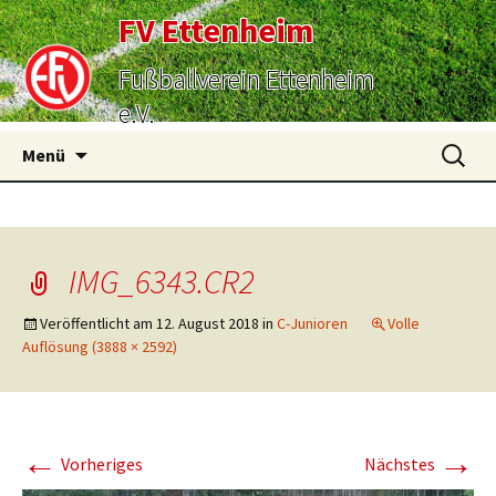
FV Ettenheim
Fußballverein Ettenheim
e.V.
Zum
Suchen
Menü
Inhalt
nach:
springen
IMG_6343.CR2
Veröffentlicht am
12. August 2018
in
C-Junioren
Volle
Auflösung (3888 × 2592)
←
→
Vorheriges
Nächstes