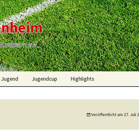
enheim
Ettenheim e.V.
l Jugend
Jugendcup
Highlights
ein
Rückblick Jugendcup
Bilder 2022-2014
2026
oren
Bilder 2013-2011
Rückblick 2025
Veröffentlicht am
27. Juli
oren
Bilder 2010-2007
Rückblick 2024
oren
Bilder 1986-1933