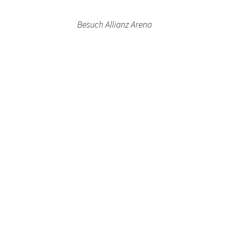
Rückblick 2023
oren
Besuch Allianz Arena
Rückblick 2022
oren
GeoCup 2020
oren
Rückblick 2019
is und Minis
Rueckblick 2018
Rueckblick 2017
Rückblick 2016
Rückblick 2008-2015