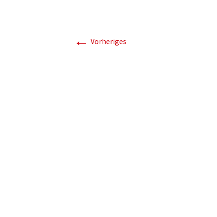
Schiedsrichter
D-Juni
Clubheim
←
Vorheriges
E-Juni
Förderverein
F-Juni
Damengymnastik
Bambin
Sponsoren
Kontakt und
Impressum