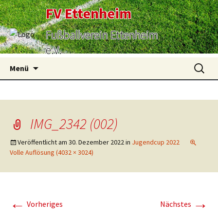
FV Ettenheim
Fußballverein Ettenheim
e.V.
Zum
Suchen
Menü
Inhalt
nach:
springen
IMG_2342 (002)
Veröffentlicht am
30. Dezember 2022
in
Jugendcup 2022
Volle Auflösung (4032 × 3024)
←
→
Vorheriges
Nächstes